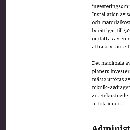
investeringsomr
Installation av 
och materialkos
berättigar till 
omfattas av en r
attraktivt att e
Det maximala avd
planera invester
måste utföras av
teknik-avdraget,
arbetskostnader 
reduktionen.
Administ