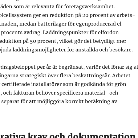
åden som är relevanta för företagsverksamhet.
solcellssystem ger en reduktion på 20 procent av arbets-
tnaden, medan batterilager för egenproducerad el
50 procents avdrag. Laddningspunkter för elfordon
eduktion på 50 procent, vilket gör det betydligt mer
rbjuda laddningsmöjligheter för anställda och besökare.
ragsbeloppet per år är begränsat, varför det lönar sig a
ingarna strategiskt över flera beskattningsår. Arbetet
 certifierade installatörer som är godkända för grön
 och fakturan behöver specificera material- och
separat för att möjliggöra korrekt beräkning av
rativa krav och dokumentation