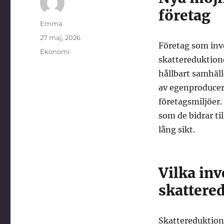
företag
Författare
Emma
Publicerat
27 maj, 2026
Företag som inv
den
Kategorier
Ekonomi
skattereduktione
hållbart samhäll
av egenproducer
företagsmiljöer
som de bidrar ti
lång sikt.
Vilka inv
skattere
Skattereduktione