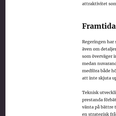
attraktivitet so
Framtida
Regeringen har s
även om detaljer
som överväger i
medan nuvarande 
medföra både höj
att inte skjuta u
Teknisk utveckli
prestanda förbät
vänta på bättre 
en strategisk fr