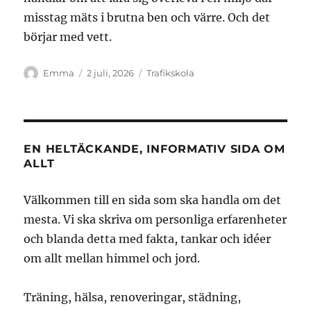
misstag mäts i brutna ben och värre. Och det
börjar med vett.
Författare
Publicerat
Kategorier
Emma
2 juli, 2026
Trafikskola
den
EN HELTÄCKANDE, INFORMATIV SIDA OM
ALLT
Välkommen till en sida som ska handla om det
mesta. Vi ska skriva om personliga erfarenheter
och blanda detta med fakta, tankar och idéer
om allt mellan himmel och jord.
Träning, hälsa, renoveringar, städning,