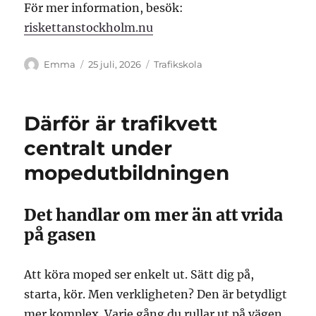
För mer information, besök:
riskettanstockholm.nu
Författare
Publicerat
Kategorier
Emma
25 juli, 2026
Trafikskola
den
Därför är trafikvett
centralt under
mopedutbildningen
Det handlar om mer än att vrida
på gasen
Att köra moped ser enkelt ut. Sätt dig på,
starta, kör. Men verkligheten? Den är betydligt
mer komplex. Varje gång du rullar ut på vägen