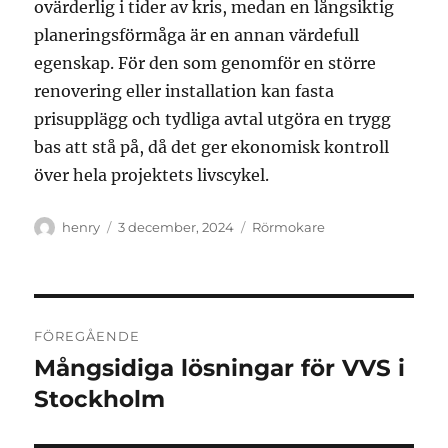
ovärderlig i tider av kris, medan en långsiktig
planeringsförmåga är en annan värdefull
egenskap. För den som genomför en större
renovering eller installation kan fasta
prisupplägg och tydliga avtal utgöra en trygg
bas att stå på, då det ger ekonomisk kontroll
över hela projektets livscykel.
Författare
Publicerat
Kategorier
henry
3 december, 2024
Rörmokare
den
Inläggsnavigering
FÖREGÅENDE
Mångsidiga lösningar för VVS i
Föregående
inlägg:
Stockholm