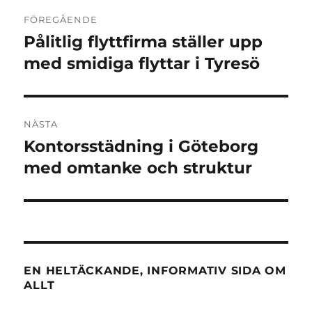
Inläggsnavigering
FÖREGÅENDE
Pålitlig flyttfirma ställer upp
Föregående
inlägg:
med smidiga flyttar i Tyresö
NÄSTA
Kontorsstädning i Göteborg
Nästa
inlägg:
med omtanke och struktur
EN HELTÄCKANDE, INFORMATIV SIDA OM
ALLT