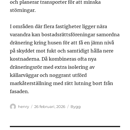
och planerar transporter för att minska
störningar.
I områden där flera fastigheter ligger nära
varandra kan bostadsrättsföreningar samordna
dränering kring husen för att få en jämn nivå
på skyddet mot fukt och samtidigt hålla nere
kostnaderna. Då kombineras ofta nya
dräneringsrör med extra isolering av
källarväggar och noggrant utförd
markåterställning med rätt lutning bort från
fasaden.
Författare
Publicerat
Kategorier
henry
26 februari, 2026
Bygg
den