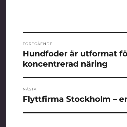
Inläggsnavigering
FÖREGÅENDE
Hundfoder är utformat fö
Föregående
inlägg:
koncentrerad näring
NÄSTA
Flyttfirma Stockholm – e
Nästa
inlägg: