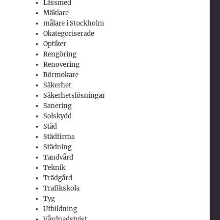
Låssmed
Mäklare
målare i Stockholm
Okategoriserade
Optiker
Rengöring
Renovering
Rörmokare
Säkerhet
Säkerhetslösningar
Sanering
Solskydd
Städ
Städfirma
Städning
Tandvård
Teknik
Trädgård
Trafikskola
Tyg
Utbildning
Vårdnadstvist