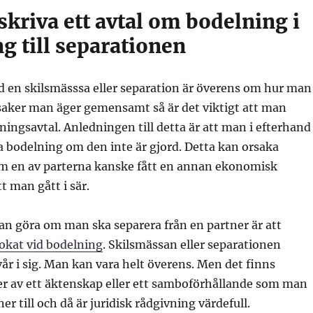
kriva ett avtal om bodelning i
g till separationen
 en skilsmässsa eller separation är överens om hur man
 saker man äger gemensamt så är det viktigt att man
lningsavtal. Anledningen till detta är att man i efterhand
va bodelning om den inte är gjord. Detta kan orsaka
m en av parterna kanske fått en annan ekonomisk
tt man gått i sär.
an göra om man ska separera från en partner är att
okat vid bodelning
. Skilsmässan eller separationen
vår i sig. Man kan vara helt överens. Men det finns
er av ett äktenskap eller ett samboförhållande som man
r till och då är juridisk rådgivning värdefull.