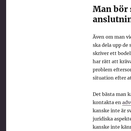
Man bör s
anslutnin
Även om man vid
ska dela upp de
skriver ett bode
har rätt att krä
problem efterso
situation efter a
Det bästa man k
kontakta en
adv
kanske inte är s
juridiska aspekt
kanske inte känne