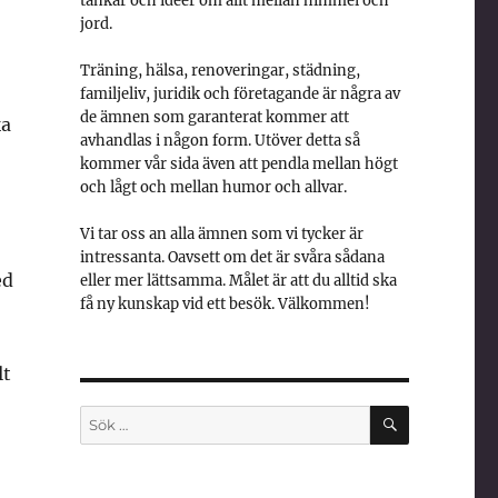
tankar och idéer om allt mellan himmel och
jord.
Träning, hälsa, renoveringar, städning,
familjeliv, juridik och företagande är några av
de ämnen som garanterat kommer att
ka
avhandlas i någon form. Utöver detta så
kommer vår sida även att pendla mellan högt
och lågt och mellan humor och allvar.
Vi tar oss an alla ämnen som vi tycker är
intressanta. Oavsett om det är svåra sådana
ed
eller mer lättsamma. Målet är att du alltid ska
få ny kunskap vid ett besök. Välkommen!
lt
SÖK
Sök
efter: