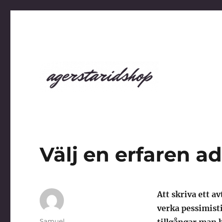
agerstaridshop.nu
Välj en erfaren a
Att skriva ett 
verka pessimisti
Författare
Samuel