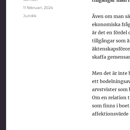
tillgångar man 
Publicerat
11 februari, 2024
den
Kategorier
Juridik
Även om man säge
ekonomiska fråg
är det en fördel
tillgångar som ä
äktenskapsförord
skaffa gemensa
Men det är inte 
ett bodelningsav
arvstvister som 
Om en relation t
som finns i boet
affektionsvärd