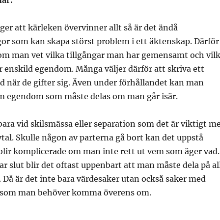
har.
r att kärleken övervinner allt så är det ändå
or som kan skapa störst problem i ett äktenskap. Därför
 om man vet vilka tillgångar man har gemensamt och vil
r enskild egendom. Många väljer därför att skriva ett
 när de gifter sig. Även under förhållandet kan man
m egendom som måste delas om man går isär.
bara vid skilsmässa eller separation som det är viktigt m
tal. Skulle någon av parterna gå bort kan det uppstå
blir komplicerade om man inte rett ut vem som äger vad.
ar slut blir det oftast uppenbart att man måste dela på al
. Då är det inte bara värdesaker utan också saker med
e som man behöver komma överens om.